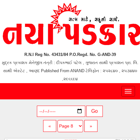
R.N.I Reg No. 43431/84 P.O.Regd. No. G-AND-39
મુદ્રક પ્રકાશક મેનેજીંગ તંત્રી : દીપકભાઈ પટેલ , ગુજરાત સાથી પ્રકાશન પ્રા. લિ.
સાથી એસ્ટેટ , આણંદ Published From ANAND ટેલિફોન : ૨૫૨૮૪૦ , ૨૫૩૪૪૦
,૨૯૬૬૯૪
Toggl
naviga
Go
«
»