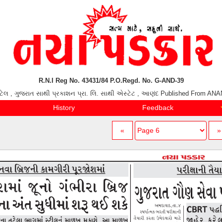
R.N.I Reg No. 43431/84 P.O.Regd. No. G-AND-39
ાઈ પટેલ , ગુજરાત સાથી પ્રકાશન પ્રા. લિ. સાથી એસ્ટેટ , આણંદ Published From 
History
Feedback
«
»