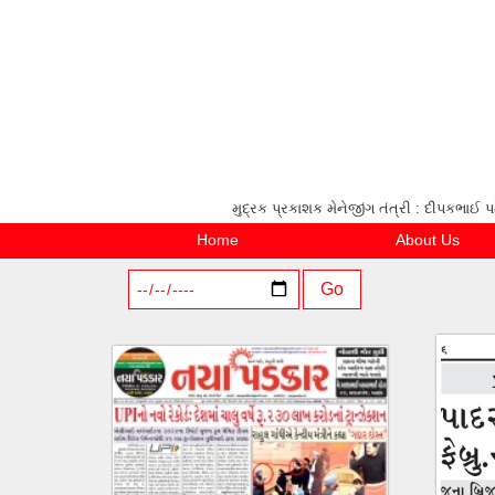
મુદ્રક પ્રકાશક મેનેજીંગ તંત્રી : દીપકભ
Home
About Us
Go