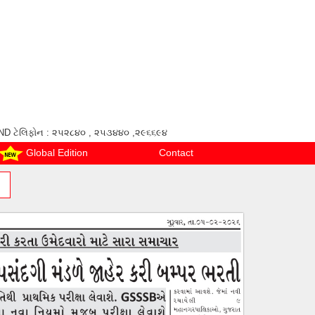
ANAND ટેલિફોન : ૨૫૨૮૪૦ , ૨૫૩૪૪૦ ,૨૯૬૬૯૪
Global Edition
Contact